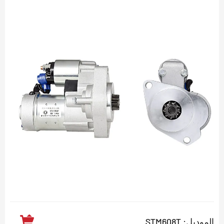
الموديل: STM608T