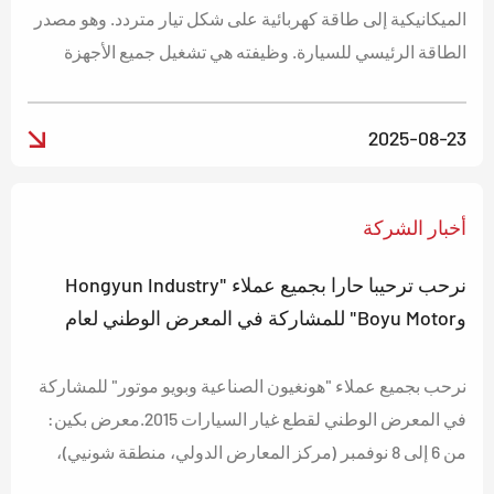
الميكانيكية إلى طاقة كهربائية على شكل تيار متردد. وهو مصدر
الطاقة الرئيسي للسيارة. وظيفته هي تشغيل جميع الأجهزة
الكهربائية، باستثناء بادئ التشغيل، عندما يكون المحرك يعمل
بشكل طبيعي، مع شحن البطارية أيضًا.
2025-08-23
أخبار الشركة
نرحب ترحيبا حارا بجميع عملاء "Hongyun Industry
وBoyu Motor" للمشاركة في المعرض الوطني لعام
2015
نرحب بجميع عملاء "هونغيون الصناعية وبويو موتور" للمشاركة
في المعرض الوطني لقطع غيار السيارات 2015.معرض بكين:
من 6 إلى 8 نوفمبر (مركز المعارض الدولي، منطقة شونيي)،
الجناح رقم W2T51.معرض قوانغتشو: من 12 إلى 14 نوفمبر